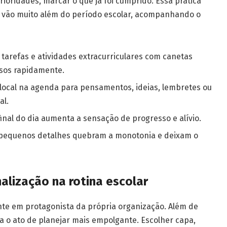
r prioridades, marcar o que já foi cumprido. Essa prática
e vão muito além do período escolar, acompanhando o
 tarefas e atividades extracurriculares com canetas
issos rapidamente.
local na agenda para pensamentos, ideias, lembretes ou
al.
inal do dia aumenta a sensação de progresso e alívio.
pequenos detalhes quebram a monotonia e deixam o
alização na rotina escolar
te em protagonista da própria organização. Além de
a o ato de planejar mais empolgante. Escolher capa,