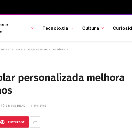
os e
Tecnologia
Cultura
Curiosi
as
ada melhora a organização dos alunos
lar personalizada melhora
nos
5 MINS READ
5
VIEWS
Pinterest