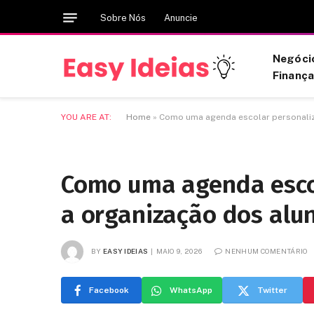
Sobre Nós
Anuncie
Negóci
Finanç
YOU ARE AT:
Home
»
Como uma agenda escolar personaliz
Como uma agenda esco
a organização dos alu
BY
EASY IDEIAS
MAIO 9, 2026
NENHUM COMENTÁRIO
Facebook
WhatsApp
Twitter