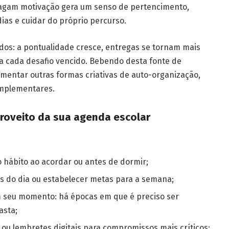
tragam motivação gera um senso de pertencimento,
ias e cuidar do próprio percurso.
dos: a pontualidade cresce, entregas se tornam mais
 a cada desafio vencido. Bebendo desta fonte de
mentar outras formas criativas de auto-organização,
omplementares.
 proveito da sua agenda escolar
 hábito ao acordar ou antes de dormir;
as do dia ou estabelecer metas para a semana;
 seu momento: há épocas em que é preciso ser
asta;
u lembretes digitais para compromissos mais críticos;