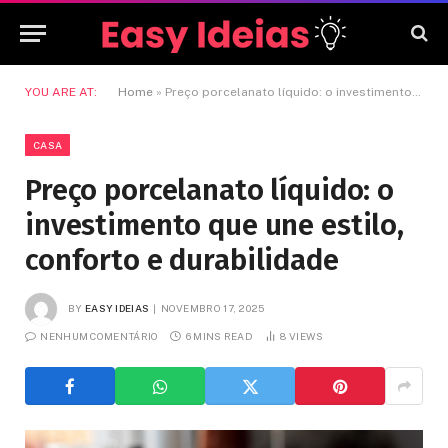
YOU ARE AT:
Home
»
Preço porcelanato líquido: o investimento que une estilo, conforto e durabilidade
CASA
Preço porcelanato líquido: o
investimento que une estilo,
conforto e durabilidade
BY
EASY IDEIAS
NOVEMBRO 17, 2025
NENHUM COMENTÁRIO
6 MINS READ
8
VIEWS