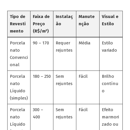
Tipo de
Faixa de
Instalaç
Manute
Visual e
Revesti
Preço
ão
nção
Estilo
mento
(R$/m²)
Porcela
90 – 170
Requer
Média
Estilo
nato
rejuntes
variado
Convenci
onal
Porcela
180 – 250
Sem
Fácil
Brilho
nato
rejuntes
contínu
Líquido
o
(simples)
Porcela
300 –
Sem
Fácil
Efeito
nato
400
rejuntes
marmori
Líquido
zado ou