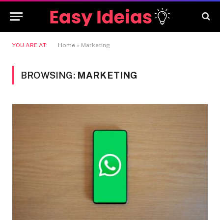
YOU ARE AT:
Home
»
Marketing
BROWSING:
MARKETING