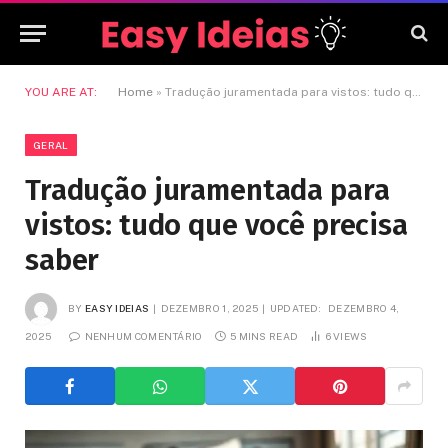
YOU ARE AT:
Home
»
Tradução juramentada para vistos: tudo que você precisa saber
GERAL
Tradução juramentada para
vistos: tudo que você precisa
saber
BY
EASY IDEIAS
DEZEMBRO 1, 2025
UPDATED:
DEZEMBRO 4,
2025
NENHUM COMENTÁRIO
5 MINS READ
6
VIEWS