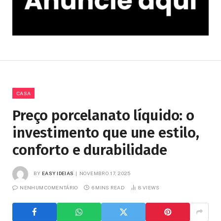
CASA
Preço porcelanato líquido: o
investimento que une estilo,
conforto e durabilidade
BY
EASY IDEIAS
NOVEMBRO 17, 2025
NENHUM COMENTÁRIO
6 MINS READ
8
VIEWS