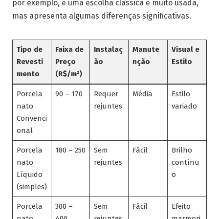
por exemplo, é uma escolha clássica e muito usada,
mas apresenta algumas diferenças significativas.
Tipo de
Faixa de
Instalaç
Manute
Visual e
Revesti
Preço
ão
nção
Estilo
mento
(R$/m²)
Porcela
90 – 170
Requer
Média
Estilo
nato
rejuntes
variado
Convenci
onal
Porcela
180 – 250
Sem
Fácil
Brilho
nato
rejuntes
contínu
Líquido
o
(simples)
Porcela
300 –
Sem
Fácil
Efeito
nato
400
rejuntes
marmori