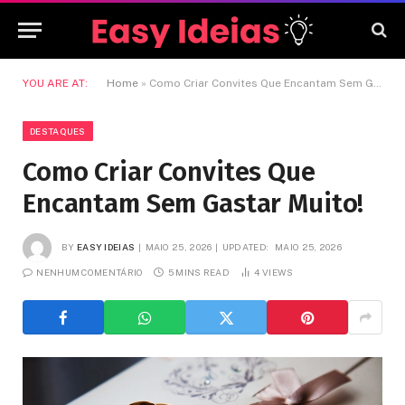
YOU ARE AT:
Home
»
Como Criar Convites Que Encantam Sem Gastar Muito!
DESTAQUES
Como Criar Convites Que
Encantam Sem Gastar Muito!
BY
EASY IDEIAS
MAIO 25, 2026
UPDATED:
MAIO 25, 2026
NENHUM COMENTÁRIO
5 MINS READ
4
VIEWS