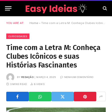
YOU ARE AT:
Home
»
Time com a Letra M: Conheça Clubes Icônicos e suas Histórias Fascinantes
CURIOSIDADES
Time com a Letra M: Conheça
Clubes Icônicos e suas
Histórias Fascinantes
BY
REDAÇÃO
MARÇO 4, 2025
NENHUM COMENTÁRIO
3 MINS READ
8
VIEWS