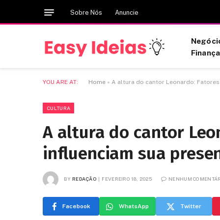
Sobre Nós
Anuncie
Negóci
Finanç
YOU ARE AT:
Home
»
A altura do cantor Leonardo: Fatores
CULTURA
A altura do cantor Leo
influenciam sua prese
BY
REDAÇÃO
FEVEREIRO 18, 2025
NENHUM COMENTÁR
Facebook
WhatsApp
Twitter