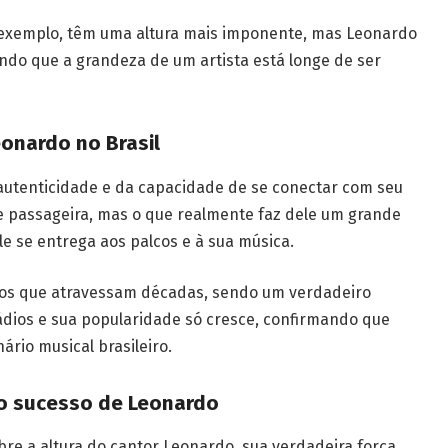
r exemplo, têm uma altura mais imponente, mas Leonardo
ndo que a grandeza de um artista está longe de ser
eonardo no Brasil
 autenticidade e da capacidade de se conectar com seu
de passageira, mas o que realmente faz dele um grande
e se entrega aos palcos e à sua música.
ssos que atravessam décadas, sendo um verdadeiro
ádios e sua popularidade só cresce, confirmando que
ário musical brasileiro.
no sucesso de Leonardo
re a altura do cantor Leonardo, sua verdadeira força