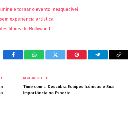
 junina e tornar o evento inesquecível
sem experiência artística
des filmes de Hollywood
Facebook
WhatsApp
Twitter
Pinterest
Telegram
Cop
Lin
LE
NEXT ARTICLE
um
Time com L: Descubra Equipes Icônicas e Sua
ga
Importância no Esporte