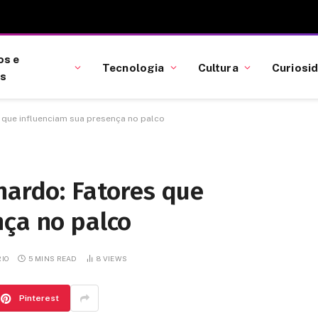
os e
Tecnologia
Cultura
Curiosi
as
 que influenciam sua presença no palco
nardo: Fatores que
nça no palco
IO
5 MINS READ
8
VIEWS
Pinterest