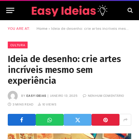
YOU ARE AT:
Home
»
Ideia de desenho: crie artes incríveis mesmo sem experiência
CULTURA
Ideia de desenho: crie artes
incríveis mesmo sem
experiência
BY
EASY IDEIAS
JANEIRO 13, 2025
NENHUM COMENTÁRIO
3 MINS READ
10
VIEWS