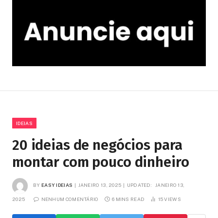
IDEIAS
20 ideias de negócios para
montar com pouco dinheiro
BY
EASY IDEIAS
JANEIRO 13, 2025
UPDATED:
JANEIRO 13,
2025
NENHUM COMENTÁRIO
6 MINS READ
15
VIEWS