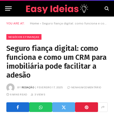
YOU ARE AT:
Home
»
Seguro fiança digital: como funciona e como um CRM para imobiliária pode facilitar a adesão
NEGÓCIOS E FINANÇAS
Seguro fiança digital: como
funciona e como um CRM para
imobiliária pode facilitar a
adesão
BY
REDAÇÃO
FEVEREIRO 17, 2025
NENHUM COMENTÁRIO
6 MINS READ
3
VIEWS