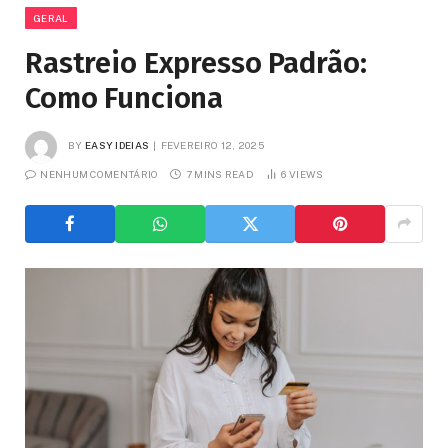
GERAL
Rastreio Expresso Padrão:
Como Funciona
BY
EASY IDEIAS
FEVEREIRO 12, 2025
NENHUM COMENTÁRIO
7 MINS READ
6
VIEWS