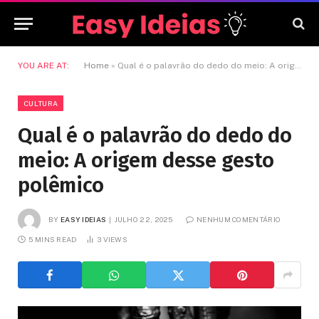
YOU ARE AT:
Home
»
Qual é o palavrão do dedo do meio: A origem desse gesto polêmico
CULTURA
Qual é o palavrão do dedo do
meio: A origem desse gesto
polêmico
BY
EASY IDEIAS
JULHO 22, 2025
NENHUM COMENTÁRIO
5 MINS READ
3
VIEWS