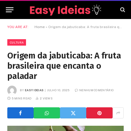
YOU ARE AT:
Home
»
Origem da jabuticaba: A fruta brasileira que encanta o paladar
CULTURA
Origem da jabuticaba: A fruta
brasileira que encanta o
paladar
BY
EASY IDEIAS
JULHO 10, 2025
NENHUM COMENTÁRIO
5 MINS READ
2
VIEWS