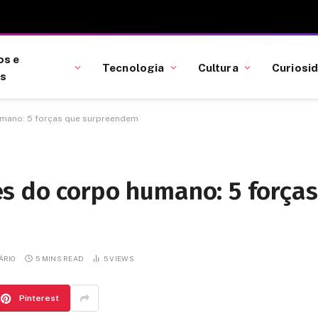
os e
Tecnologia
Cultura
Curiosi
as
mano: 5 forças que surpreendem
s do corpo humano: 5 forças
ÁRIO
5 MINS READ
5
VIEWS
Pinterest