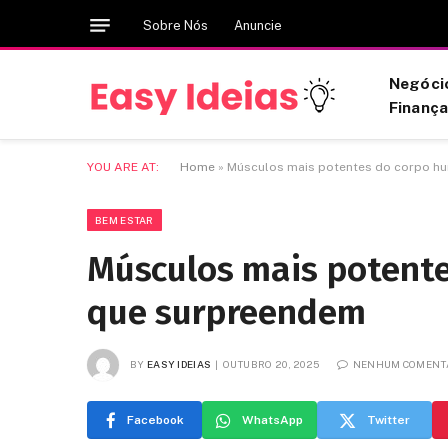
Sobre Nós
Anuncie
Negóci
Finanç
YOU ARE AT:
Home
»
Músculos mais potentes do corpo hu
BEM ESTAR
Músculos mais potente
que surpreendem
BY
EASY IDEIAS
OUTUBRO 20, 2025
NENHUM COMENT
Facebook
WhatsApp
Twitter