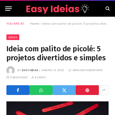
YOU ARE AT:
Home
»
Ideia com palito de picolé: 5 projetos divertidos e simples
IDEIAS
Ideia com palito de picolé: 5
projetos divertidos e simples
BY
EASY IDEIAS
JANEIRO 13, 2025
NENHUM COMENTÁRIO
5 MINS READ
9
VIEWS