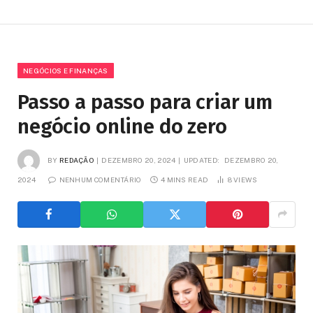
NEGÓCIOS E FINANÇAS
Passo a passo para criar um
negócio online do zero
BY
REDAÇÃO
DEZEMBRO 20, 2024
UPDATED:
DEZEMBRO 20,
2024
NENHUM COMENTÁRIO
4 MINS READ
8
VIEWS