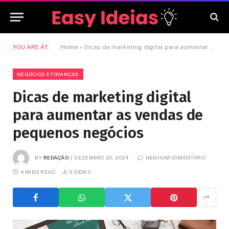
YOU ARE AT:
Home
»
Dicas de marketing digital para aumentar as vendas de pequenos negócios
NEGÓCIOS E FINANÇAS
Dicas de marketing digital
para aumentar as vendas de
pequenos negócios
BY
REDAÇÃO
DEZEMBRO 20, 2024
NENHUM COMENTÁRIO
4 MINS READ
6
VIEWS