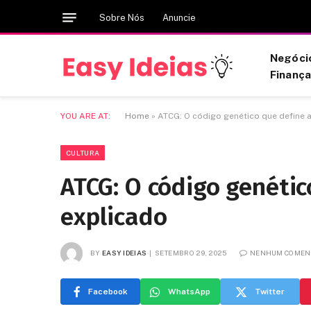
Sobre Nós
Anuncie
Negóci
Finanç
YOU ARE AT:
Home
»
ATCG: O código genético que define a
CULTURA
ATCG: O código genétic
explicado
BY
EASY IDEIAS
SETEMBRO 29, 2025
NENHUM COMEN
Facebook
WhatsApp
Twitter