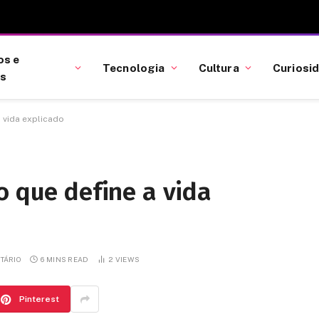
os e
Tecnologia
Cultura
Curiosi
as
 vida explicado
o que define a vida
TÁRIO
6 MINS READ
2
VIEWS
Pinterest