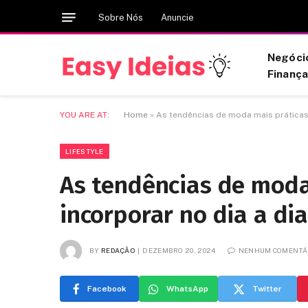
Sobre Nós
Anuncie
Negóci
Finanç
YOU ARE AT:
Home
»
As tendências de moda mais práticas 
LIFESTYLE
As tendências de moda
incorporar no dia a dia
BY
REDAÇÃO
DEZEMBRO 20, 2024
NENHUM COMENTÁ
Facebook
WhatsApp
Twitter