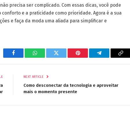
 não precisa ser complicado. Com essas dicas, você pode
o conforto e a praticidade como prioridade. Agora é a sua
ções e faça da moda uma aliada para simplificar e
Facebook
WhatsApp
Twitter
Pinterest
Telegram
Cop
Lin
LE
NEXT ARTICLE
ra
Como desconectar da tecnologia e aproveitar
ar
mais o momento presente