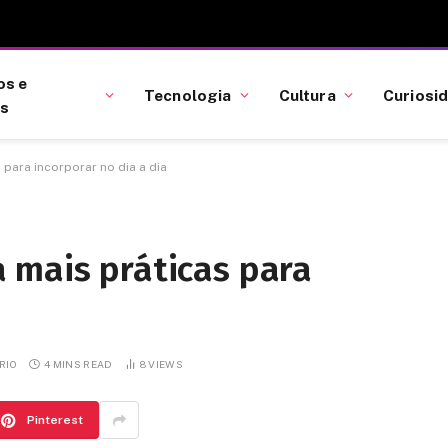
os e
Tecnologia
Cultura
Curiosi
as
para incorporar no dia a dia
 mais práticas para
RIO
4 MINS READ
8
VIEWS
Pinterest