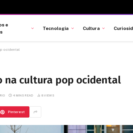
os e
Tecnologia
Cultura
Curiosi
as
op ocidental
o na cultura pop ocidental
RIO
4 MINS READ
8
VIEWS
Pinterest