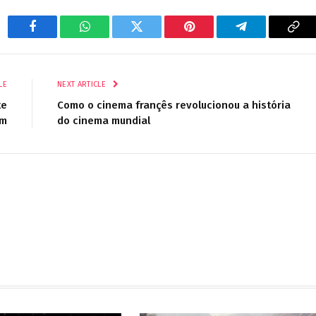
Facebook
WhatsApp
Twitter
Pinterest
Telegram
Cop
Lin
LE
NEXT ARTICLE
te
Como o cinema françês revolucionou a história
em
do cinema mundial