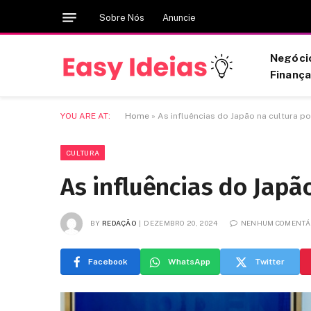
Sobre Nós
Anuncie
Negóci
Finanç
YOU ARE AT:
Home
»
As influências do Japão na cultura p
CULTURA
As influências do Japã
BY
REDAÇÃO
DEZEMBRO 20, 2024
NENHUM COMENTÁ
Facebook
WhatsApp
Twitter