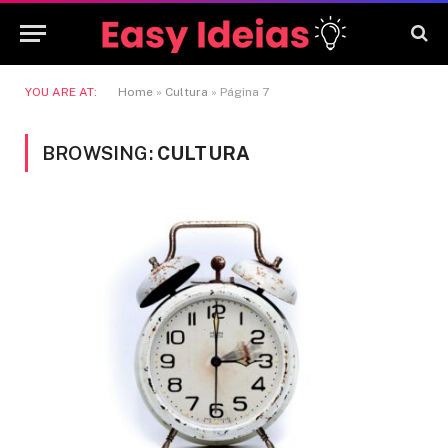
YOU ARE AT:
Home
»
Cultura
»
Página 7
BROWSING:
CULTURA