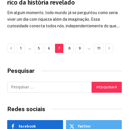
rico da história revelado
Em algum momento, todo mundo já se perguntou como seria
viver um dia com riqueza além da imaginação. Essa
curiosidade conecta todos nós, independentemente do que…
Previous
Next
…
…
1
5
6
7
8
9
11
Pesquisar
Redes sociais
Facebook
Twitter